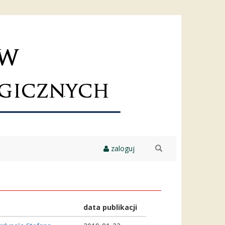
zaloguj
szukaj
data publikacji