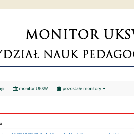
gi
monitor UKSW
pozostałe monitory
a