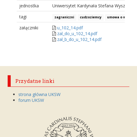
jednostka
Uniwersytet Kardynała Stefana Wyszyński
tagi
zagraniczni
cudzoziemcy
umowa o współpr
załączniki
u_102_14.pdf
zal_do_u_102_14.pdf
zal_b_do_u_102_14.pdf
Przydatne linki
strona główna UKSW
forum UKSW