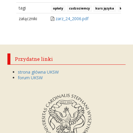
tagi
opłaty
cudzoziemcy
kurs języka
kurs dl
załączniki
zarz_24_2006.pdf
Przydatne linki
strona główna UKSW
forum UKSW