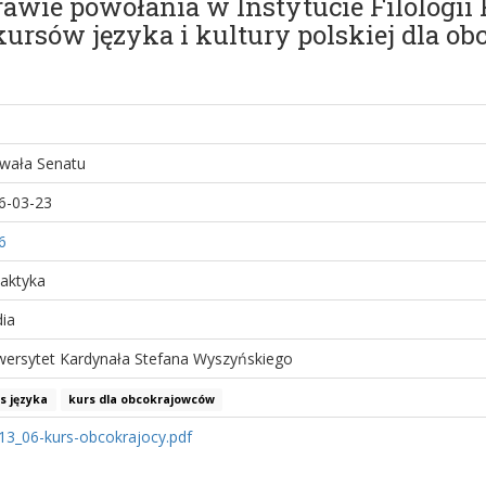
rawie powołania w Instytucie Filologii
sów języka i kultury polskiej dla o
wała Senatu
6-03-23
6
aktyka
dia
wersytet Kardynała Stefana Wyszyńskiego
s języka
kurs dla obcokrajowców
13_06-kurs-obcokrajocy.pdf