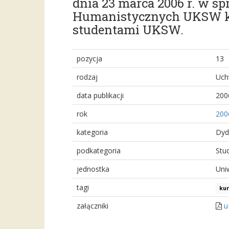
dnia 23 marca 2006 r. w sp
Humanistycznych UKSW kur
studentami UKSW.
pozycja
13
rodzaj
Uch
data publikacji
200
rok
200
kategoria
Dyd
podkategoria
Stu
jednostka
Uni
tagi
kur
załączniki
u