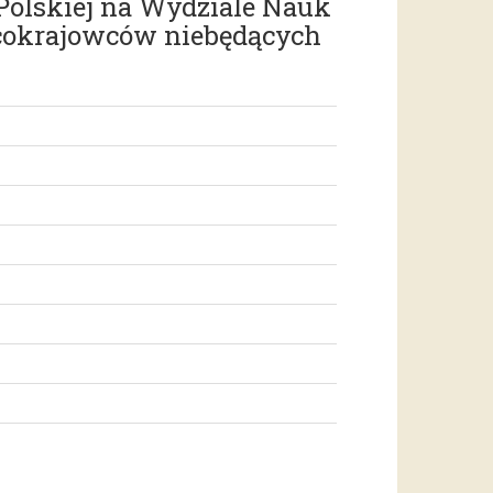
 Polskiej na Wydziale Nauk
bcokrajowców niebędących