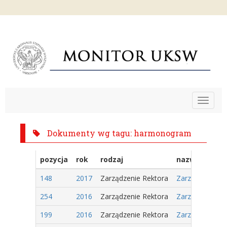
Toggle
navigat
Dokumenty wg tagu: harmonogram
pozycja
rok
rodzaj
nazwa
148
2017
Zarządzenie Rektora
Zarządzenie Nr
254
2016
Zarządzenie Rektora
Zarządzenie Nr
199
2016
Zarządzenie Rektora
Zarządzenie Nr