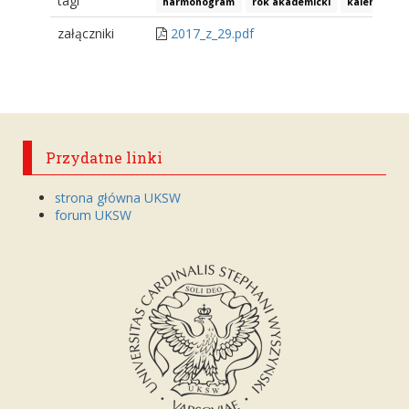
tagi
harmonogram
rok akademicki
kalendarz
załączniki
2017_z_29.pdf
Przydatne linki
strona główna UKSW
forum UKSW