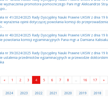
ie wyznaczenia promotora pomocniczego Pani mgr Aleksandrze Strącz
po...
ła nr 41/2024/2025 Rady Dyscypliny Nauki Prawne UKSW z dnia 19 li
ie wyrażenia opinii dotyczącej powołania komisji do przeprowadzen
...
ła nr 40/2024/2025 Rady Dyscypliny Nauki Prawne UKSW z dnia 19 li
ie powołania komisji egzaminacyjnych Pana mgr-a Damiana Kalisiak
ła nr 39/2024/2025 Rady Dyscypliny Nauki Prawne UKSW z dnia 19 li
ie ustalenia przedmiotów egzaminacyjnych w przewodzie doktorski
aka
«
1
2
3
4
5
6
7
8
...
16
17
»
2024
2023
2022
2021
2020
2019
2018