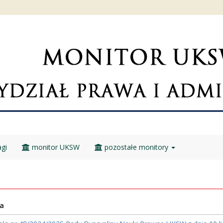
gi
monitor UKSW
pozostałe monitory
a