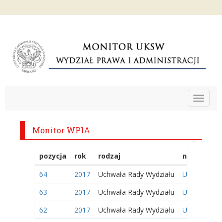
Toggle
navigat
Monitor WPIA
pozycja
rok
rodzaj
nazwa
64
2017
Uchwała Rady Wydziału
Uchwała nr 
63
2017
Uchwała Rady Wydziału
Uchwała nr 
62
2017
Uchwała Rady Wydziału
Uchwała nr 