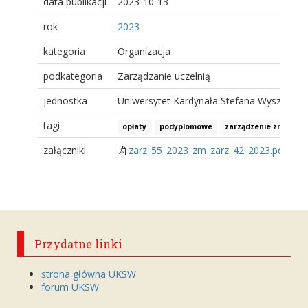
data publikacji
2023-10-13
rok
2023
kategoria
Organizacja
podkategoria
Zarządzanie uczelnią
jednostka
Uniwersytet Kardynała Stefana Wyszyński
tagi
opłaty
podyplomowe
zarządzenie zmieniaj
załączniki
zarz_55_2023_zm_zarz_42_2023.pdf
Przydatne linki
strona główna UKSW
forum UKSW