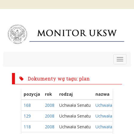
Toggle
navigat
Dokumenty wg tagu: plan
pozycja
rok
rodzaj
nazwa
168
2008
Uchwała Senatu
Uchwała nr 101/200
129
2008
Uchwała Senatu
Uchwała nr 62/2008
118
2008
Uchwała Senatu
Uchwała nr 51/2008