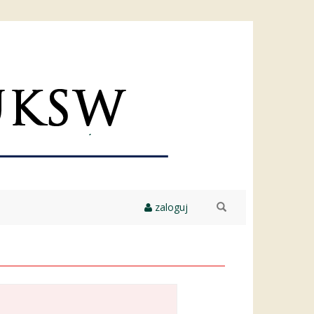
zaloguj
szukaj