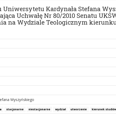
u Uniwersytetu Kardynała Stefana Wy
niająca Uchwałę Nr 80/2010 Senatu UKSW
enia na Wydziale Teologicznym kierunk
tefana Wyszyńskiego
a
stacjonarne
niestacjonarne
wydział
utworzenie
kierunek studió