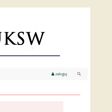
zaloguj
szukaj