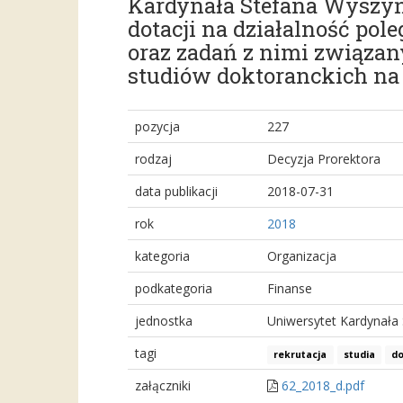
Kardynała Stefana Wyszyńs
dotacji na działalność po
oraz zadań z nimi związa
studiów doktoranckich na 
pozycja
227
rodzaj
Decyzja Prorektora
data publikacji
2018-07-31
rok
2018
kategoria
Organizacja
podkategoria
Finanse
jednostka
Uniwersytet Kardynała
tagi
rekrutacja
studia
do
załączniki
62_2018_d.pdf