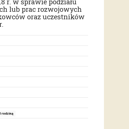
8 r. w sprawie podziału
ych lub prac rozwojowych
ukowców oraz uczestników
.
d rodziną