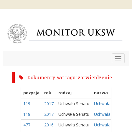
Toggle
navigat
Dokumenty wg tagu: zatwierdzenie
pozycja
rok
rodzaj
nazwa
119
2017
Uchwała Senatu
Uchwała Nr 41/2017
118
2017
Uchwała Senatu
Uchwała Nr 40/2017
477
2016
Uchwała Senatu
Uchwała Nr 241/201