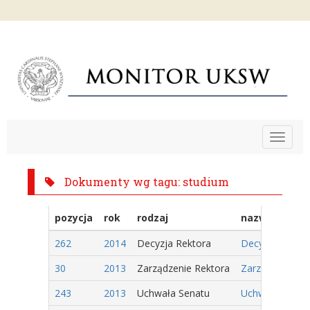
Toggle
navigat
Dokumenty wg tagu: studium
pozycja
rok
rodzaj
nazwa
262
2014
Decyzja Rektora
Decyzja Nr 8/2
30
2013
Zarządzenie Rektora
Zarządzenie Nr
243
2013
Uchwała Senatu
Uchwała Nr 139