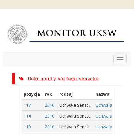
Toggle
navigat
Dokumenty wg tagu: senacka
pozycja
rok
rodzaj
nazwa
118
2010
Uchwała Senatu
Uchwała nr 17/2010
114
2010
Uchwała Senatu
Uchwała nr 13/2010
110
2010
Uchwała Senatu
Uchwała nr 9/2010 