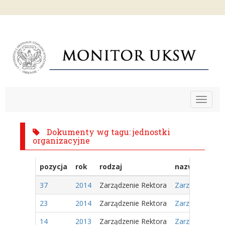
Toggle
navigat
Dokumenty wg tagu: jednostki
organizacyjne
pozycja
rok
rodzaj
nazwa
37
2014
Zarządzenie Rektora
Zarządzenie Nr
23
2014
Zarządzenie Rektora
Zarządzenie Nr
14
2013
Zarządzenie Rektora
Zarządzenie Nr