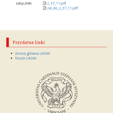
załączniki
z_37_11.pdf
zal_do_z_37_11.pdf
Przydatne linki
strona główna UKSW
forum UKSW