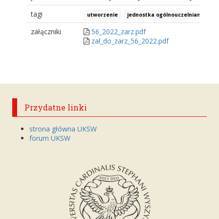
tagi
utworzenie
jednostka ogólnouczelniana
a.
załączniki
56_2022_zarz.pdf
zal_do_zarz_56_2022.pdf
Przydatne linki
strona główna UKSW
forum UKSW