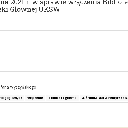
nia 2021 r. w sprawie włączenia Biblio
teki Głównej UKSW
tefana Wyszyńskiego
edagogicznych
włączenie
biblioteka główna
a. Środowisko wewnętrzne 3.