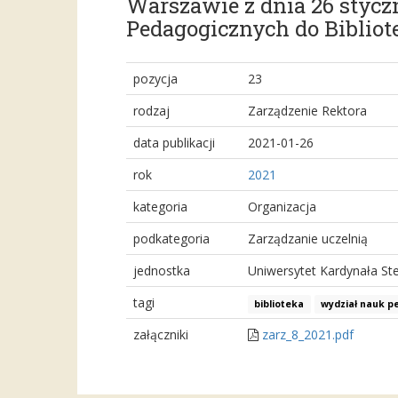
Warszawie z dnia 26 stycz
Pedagogicznych do Biblio
pozycja
23
rodzaj
Zarządzenie Rektora
data publikacji
2021-01-26
rok
2021
kategoria
Organizacja
podkategoria
Zarządzanie uczelnią
jednostka
Uniwersytet Kardynała S
tagi
biblioteka
wydział nauk p
załączniki
zarz_8_2021.pdf