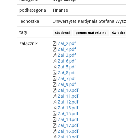
podkategoria
Finanse
jednostka
Uniwersytet Kardynała Stefana Wyszyński
tagi
studenci
pomoc materialna
świadczenia
załączniki
Zał_2.pdf
Zał_4.pdf
Zał_3.pdf
Zał_6.pdf
Zał_5.pdf
Zał_8.pdf
Zał_7.pdf
Zał_9.pdf
Zał_10.pdf
Zał_11.pdf
Zał_12.pdf
Zał_13.pdf
Zał_15.pdf
Zał_14.pdf
Zał_17.pdf
Zał_16.pdf
Zał_18.pdf