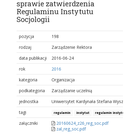
sprawie zatwierdzenia
Regulaminu Instytutu
Socjologii
pozycja
198
rodzaj
Zarządzenie Rektora
data publikacji
2016-06-24
rok
2016
kategoria
Organizacja
podkategoria
Zarządzanie uczelnią
jednostka
Uniwersytet Kardynała Stefana Wyszyński
tagi
regulamin
instytut
regulamin instytutu wn
załączniki
20160624_z26_reg_soc.pdf
zal_reg_soc.pdf