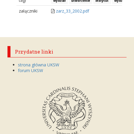
tagi
wydział
utworzenie
instytut
wydział na
załączniki
zarz_33_2002.pdf
Przydatne linki
strona główna UKSW
forum UKSW