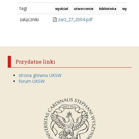
tagi
wydział
utworzenie
biblioteka
wydział 
załączniki
zarz_27_2004.pdf
Przydatne linki
strona główna UKSW
forum UKSW