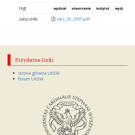
tagi
wydział
utworzenie
instytut
wydział na
załączniki
zarz_20_2005.pdf
Przydatne linki
strona główna UKSW
forum UKSW