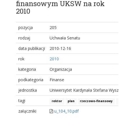
finansowym UKSW na rok
2010
pozycja
205
rodzaj
Uchwała Senatu
data publikacji
2010-12-16
rok
2010
kategoria
Organizacja
podkategoria
Finanse
jednostka
Uniwersytet Kardynała Stefana Wyszyński
tagi
rektor
plan
rzeczowo-finansowy
upoważ
załączniki
u_104_10.pdf