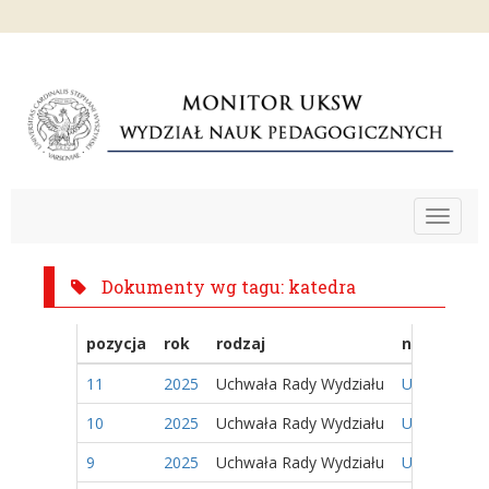
Toggle
navigat
Dokumenty wg tagu: katedra
pozycja
rok
rodzaj
nazwa
11
2025
Uchwała Rady Wydziału
Uchwała nr 
10
2025
Uchwała Rady Wydziału
Uchwała nr 
9
2025
Uchwała Rady Wydziału
Uchwała nr 