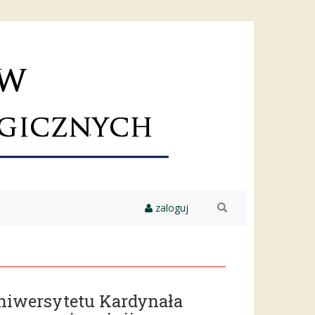
zaloguj
szukaj
niwersytetu Kardynała