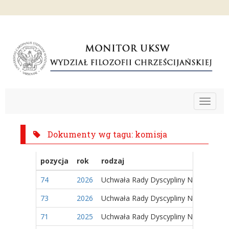
Toggle
navigat
Dokumenty wg tagu: komisja
pozycja
rok
rodzaj
74
2026
Uchwała Rady Dyscypliny Naukowej
73
2026
Uchwała Rady Dyscypliny Naukowej
71
2025
Uchwała Rady Dyscypliny Naukowej