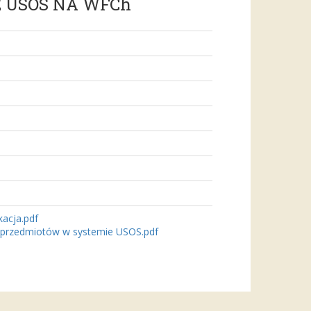
 USOS NA WFCh
acja.pdf
ęć przedmiotów w systemie USOS.pdf