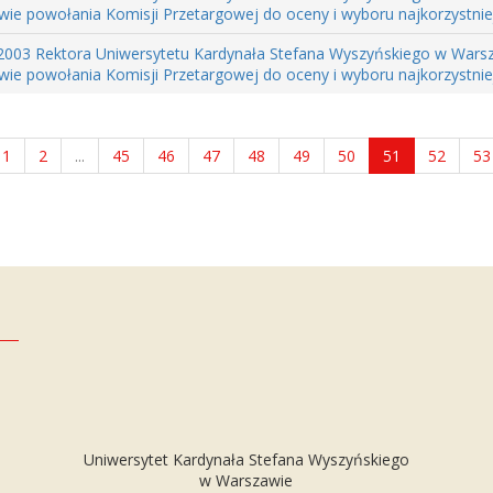
wie powołania Komisji Przetargowej do oceny i wyboru najkorzystniejs
2003 Rektora Uniwersytetu Kardynała Stefana Wyszyńskiego w Warsza
wie powołania Komisji Przetargowej do oceny i wyboru najkorzystniejs
1
2
...
45
46
47
48
49
50
51
52
53
Uniwersytet Kardynała Stefana Wyszyńskiego
w Warszawie