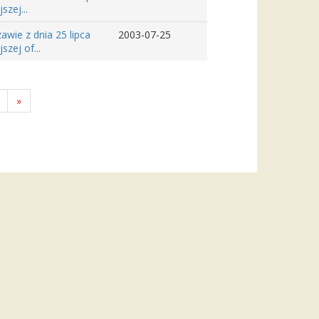
zej...
wie z dnia 25 lipca
2003-07-25
zej of...
»