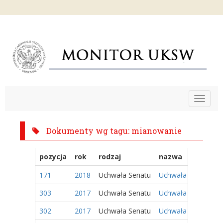
Toggle
navigat
Dokumenty wg tagu: mianowanie
pozycja
rok
rodzaj
nazwa
171
2018
Uchwała Senatu
Uchwała Nr 75/2018
303
2017
Uchwała Senatu
Uchwała Nr 113/201
302
2017
Uchwała Senatu
Uchwała Nr 112/201