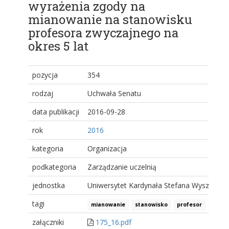
wyrażenia zgody na
mianowanie na stanowisku
profesora zwyczajnego na
okres 5 lat
pozycja
354
rodzaj
Uchwała Senatu
data publikacji
2016-09-28
rok
2016
kategoria
Organizacja
podkategoria
Zarządzanie uczelnią
jednostka
Uniwersytet Kardynała Stefana Wyszyński
tagi
mianowanie
stanowisko
profesor
zwycz
załączniki
175_16.pdf