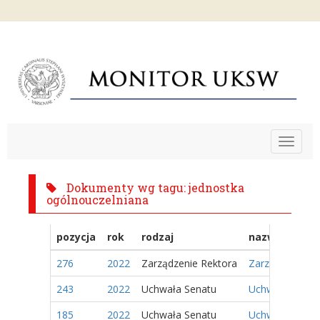
Toggle
navigat
Dokumenty wg tagu: jednostka
ogólnouczelniana
pozycja
rok
rodzaj
nazwa
276
2022
Zarządzenie Rektora
Zarządzenie Nr
243
2022
Uchwała Senatu
Uchwała Nr 82/
185
2022
Uchwała Senatu
Uchwała Nr 46/