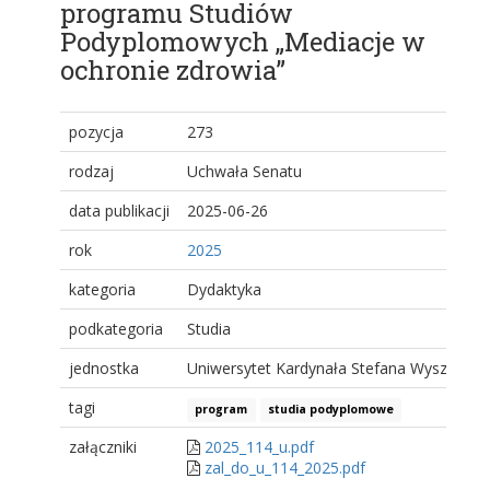
programu Studiów
Podyplomowych „Mediacje w
ochronie zdrowia”
pozycja
273
rodzaj
Uchwała Senatu
data publikacji
2025-06-26
rok
2025
kategoria
Dydaktyka
podkategoria
Studia
jednostka
Uniwersytet Kardynała Stefana Wyszyński
tagi
program
studia podyplomowe
załączniki
2025_114_u.pdf
zal_do_u_114_2025.pdf