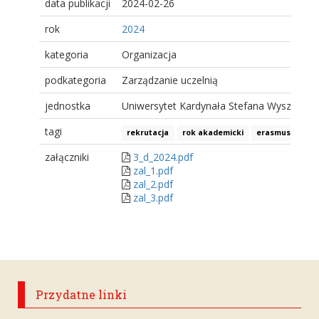
data publikacji
2024-02-26
rok
2024
kategoria
Organizacja
podkategoria
Zarządzanie uczelnią
jednostka
Uniwersytet Kardynała Stefana Wyszyński
tagi
rekrutacja
rok akademicki
erasmus+
sz
załączniki
3_d_2024.pdf
zal_1.pdf
zal_2.pdf
zal_3.pdf
Przydatne linki