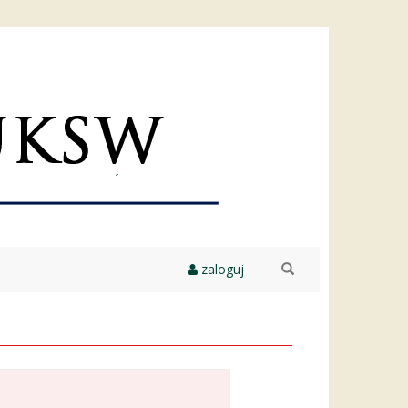
zaloguj
szukaj