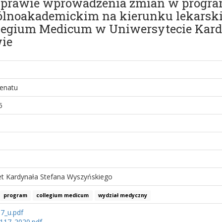
 sprawie wprowadzenia zmian w progra
ogólnoakademickim na kierunku lekar
legium Medicum w Uniwersytecie Kard
ie
enatu
5
et Kardynała Stefana Wyszyńskiego
program
collegium medicum
wydział medyczny
7_u.pdf
_117_2020.pdf