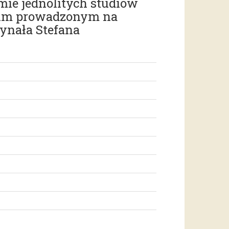
mie jednolitych studiów
skim prowadzonym na
ynała Stefana