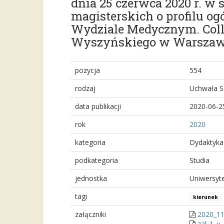
dnia 25 czerwca 2020 r. w
magisterskich o profilu 
Wydziale Medycznym. Col
Wyszyńskiego w Warszaw
pozycja
554
rodzaj
Uchwała S
data publikacji
2020-06-2
rok
2020
kategoria
Dydaktyka
podkategoria
Studia
jednostka
Uniwersyt
tagi
kierunek
załączniki
2020_11
zal_1_u