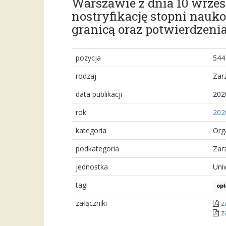
Warszawie z dnia 10 wrze
nostryfikację stopni nau
granicą oraz potwierdzen
pozycja
544
rodzaj
Zar
data publikacji
202
rok
202
kategoria
Org
podkategoria
Zar
jednostka
Uni
tagi
opł
załączniki
z
z