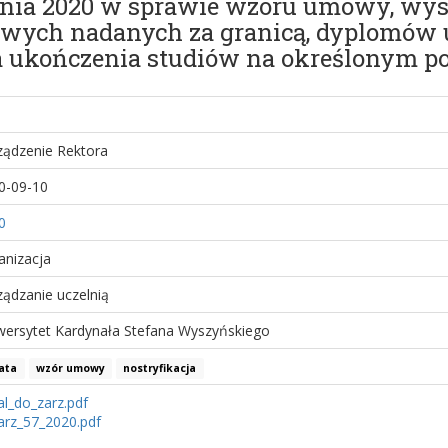
śnia 2020 w sprawie wzoru umowy, wyso
kowych nadanych za granicą, dyplomów 
ia ukończenia studiów na określonym p
ządzenie Rektora
0-09-10
0
anizacja
ządzanie uczelnią
wersytet Kardynała Stefana Wyszyńskiego
ata
wzór umowy
nostryfikacja
al_do_zarz.pdf
arz_57_2020.pdf