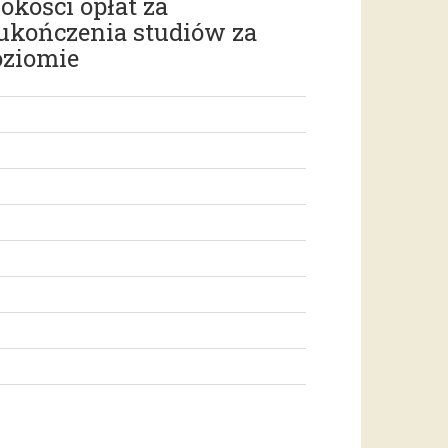
kości opłat za
ukończenia studiów za
oziomie