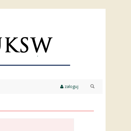
zaloguj
szukaj