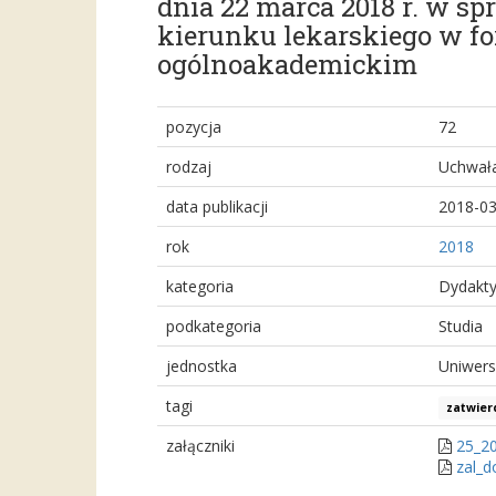
dnia 22 marca 2018 r. w s
kierunku lekarskiego w fo
ogólnoakademickim
pozycja
72
rodzaj
Uchwał
data publikacji
2018-03
rok
2018
kategoria
Dydakt
podkategoria
Studia
jednostka
Uniwers
tagi
zatwier
załączniki
25_20
zal_d