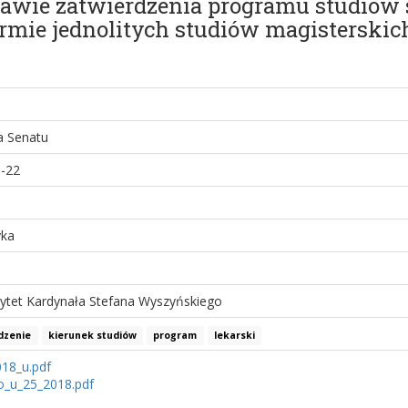
prawie zatwierdzenia programu studiów 
rmie jednolitych studiów magisterskich
a Senatu
-22
yka
ytet Kardynała Stefana Wyszyńskiego
dzenie
kierunek studiów
program
lekarski
18_u.pdf
o_u_25_2018.pdf