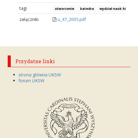
tagi
utworzenie
katedra
wydział nauk historyc
załączniki
u_47_2005.pdf
Przydatne linki
strona główna UKSW
forum UKSW