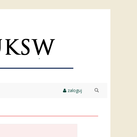
zaloguj
szukaj