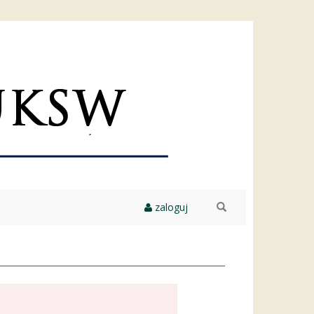
zaloguj
szukaj