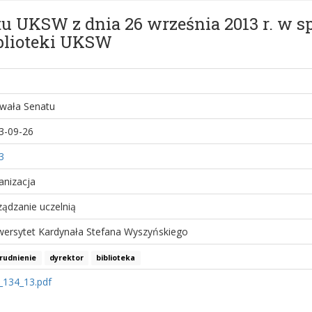
u UKSW z dnia 26 września 2013 r. w sp
iblioteki UKSW
wała Senatu
3-09-26
3
anizacja
ządzanie uczelnią
wersytet Kardynała Stefana Wyszyńskiego
rudnienie
dyrektor
biblioteka
_134_13.pdf