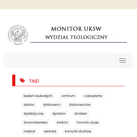
Toggle
navigat
tagi
badań naukowych
centrum
czasopisma
doktor
doktoranci
doktoranckie
dydaktyczna
dyrektor
dziekan
dziennikarstwo
elektor
honoris causa
instytut
katedra
kierunki studiów