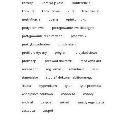
komisja
komisja jakości
konferencje
konkurs
konkursowa
kurs
limit miejsc
nostryfikacja
ocena
opiekun roku
podyplomowe
postępowanie kwalifikacyjne
postępowanie rekrutacyjne
pracownik
praktyki studentów
prodziekan
profil praktyczny
program
projakościowe
promocja
przewód doktorski
rada wydziału
recenzent
regulamin
rekrutacja
sale
stanowisko
stopień doktora hablitowanego
studia
stypendium
tytuł
tytuł profesora
współpraca naukowa
wyborcza
wybory
wydział
zajęcia
zakład
zasady organizacji
zastępca
zespół