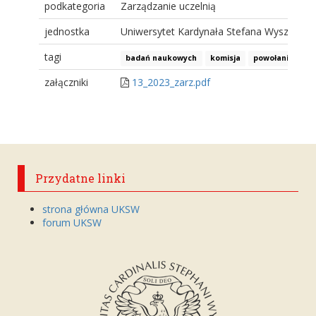
podkategoria
Zarządzanie uczelnią
jednostka
Uniwersytet Kardynała Stefana Wyszyński
tagi
badań naukowych
komisja
powołanie
et
załączniki
13_2023_zarz.pdf
Przydatne linki
strona główna UKSW
forum UKSW