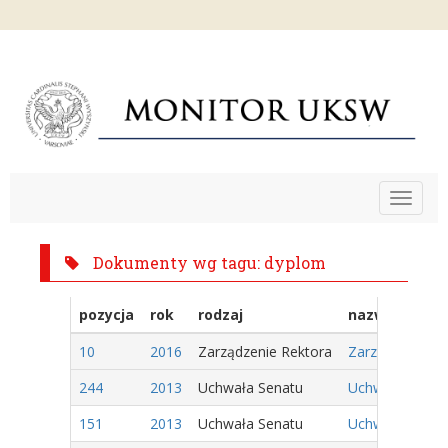
Toggle
navigat
Dokumenty wg tagu: dyplom
pozycja
rok
rodzaj
nazwa
10
2016
Zarządzenie Rektora
Zarządzenie Nr
244
2013
Uchwała Senatu
Uchwała Nr 140
151
2013
Uchwała Senatu
Uchwała Nr 47/