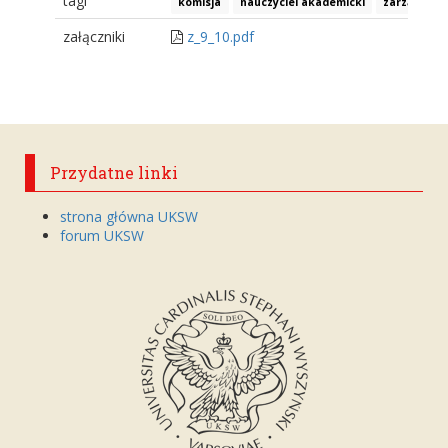
tagi
komisja
nauczyciel akademicki
zarządzeni
załączniki
z_9_10.pdf
Przydatne linki
strona główna UKSW
forum UKSW