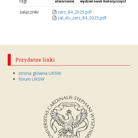
tagi
utworzenie
wydział nauk historycznych
inn
załączniki
zarz_84_2025.pdf
zal_do_zarz_84_2025.pdf
Przydatne linki
strona główna UKSW
forum UKSW